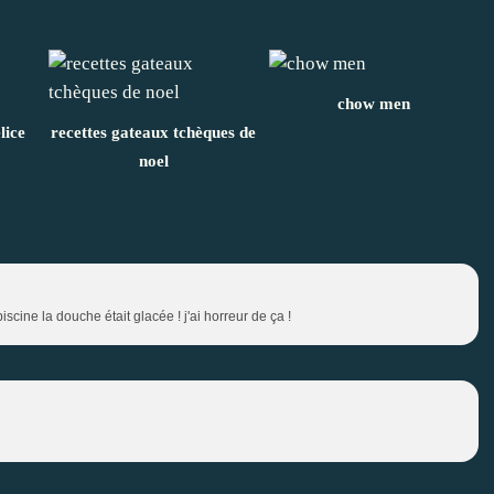
chow men
lice
recettes gateaux tchèques de
noel
 piscine la douche était glacée ! j'ai horreur de ça !