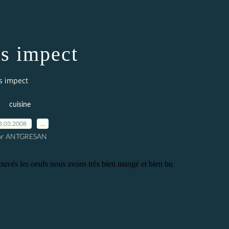
as impect
s impect
cuisine
3.03.2008
…
ar ANTGRESAN
trouvés les oeufs nous avons très bien mangé et bien bu