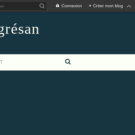
Connexion
+
Créer mon blog
grésan
T