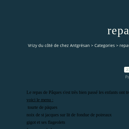
rep
Vrizy du côté de chez Antgrésan
>
Categories
>
repa
2
P
Le repas de Pâques s'est très bien passé les enfants ont 
voici le menu :
tourte de päques
noix de st jacques sur lit de fondue de poireaux
gigot et ses flageolets