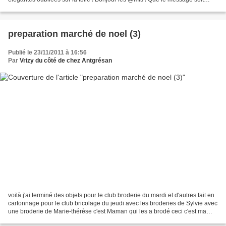
diffusé sur tout internet!...
preparation marché de noel (3)
Publié le 23/11/2011 à 16:56
Par
Vrizy du côté de chez Antgrésan
voilà j'ai terminé des objets pour le club broderie du mardi et d'autres fait en
cartonnage pour le club bricolage du jeudi avec les broderies de Sylvie avec
une broderie de Marie-thérèse c'est Maman qui les a brodé ceci c'est ma
broderie et ma finition...