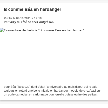
B comme Béa en hardanger
Publié le 08/10/2011 à 19:10
Par
Vrizy du côté de chez Antgrésan
pour Béa ( la couze) dont c'etait l'anniversaire au mois d'aout oui je sais
toujours en retard une belle initiale en hardanger modele de chez Vavi sur
un porte carnet fait en cartonnage pour qu'elle puisse ecrire des petites
notes et une pochette sur...