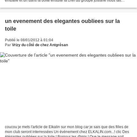
emballé et un dans la boite ensuite la chef du groupe josiane nous fait
prendre un n° de la boite et...
un evenement des elegantes oubliees sur la
toile
Publié le 08/01/2012 à 01:04
Par
Vrizy du côté de chez Antgrésan
coucou je mets l'article de Elkalin sur mon blog car je sais que des filles de
mon club seront interressées Un évènement chez ELKALIN.com...! clic Des
élégantes oubliées sur la toile ! Bonjour les @mis ! Que le message soit