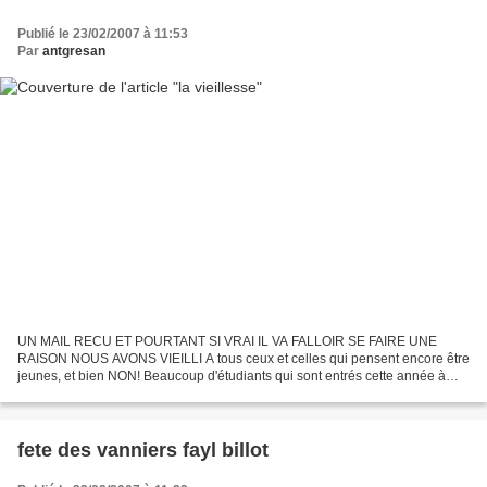
Publié le 23/02/2007 à 11:53
Par
antgresan
UN MAIL RECU ET POURTANT SI VRAI IL VA FALLOIR SE FAIRE UNE
RAISON NOUS AVONS VIEILLI A tous ceux et celles qui pensent encore être
jeunes, et bien NON! Beaucoup d'étudiants qui sont entrés cette année à
l'université sont nés en 86 (l'année de la mort...
fete des vanniers fayl billot