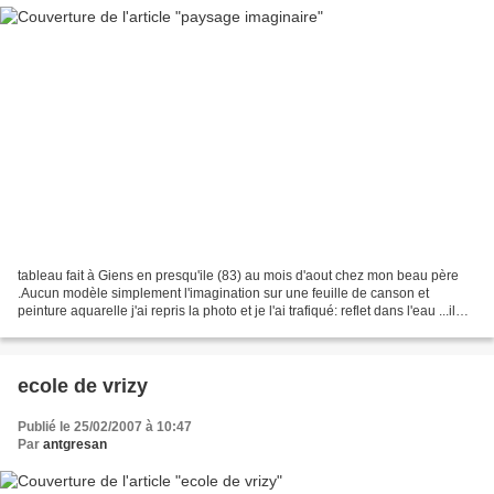
tableau fait à Giens en presqu'ile (83) au mois d'aout chez mon beau père
.Aucun modèle simplement l'imagination sur une feuille de canson et
peinture aquarelle j'ai repris la photo et je l'ai trafiqué: reflet dans l'eau ...il
m'arrive de faire des dessins...
ecole de vrizy
Publié le 25/02/2007 à 10:47
Par
antgresan