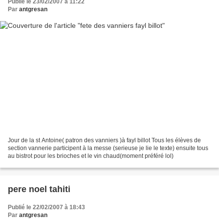
Publié le 23/02/2007 à 11:22
Par
antgresan
Jour de la st Antoine( patron des vanniers )à fayl billot Tous les élèves de
section vannerie participent à la messe (serieuse je lie le texte) ensuite tous
au bistrot pour les brioches et le vin chaud(moment préféré lol)
pere noel tahiti
Publié le 22/02/2007 à 18:43
Par
antgresan