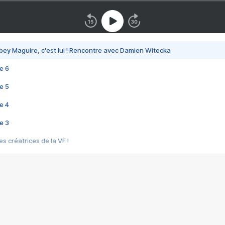
bey Maguire, c'est lui ! Rencontre avec Damien Witecka
e 6
e 5
e 4
e 3
s créatrices de la VF !
e 2
e 1
e Mektoub My Love arrive enfin ! Rencontre avec Shaïn Boumedine et Sal
i : après Toni en famille