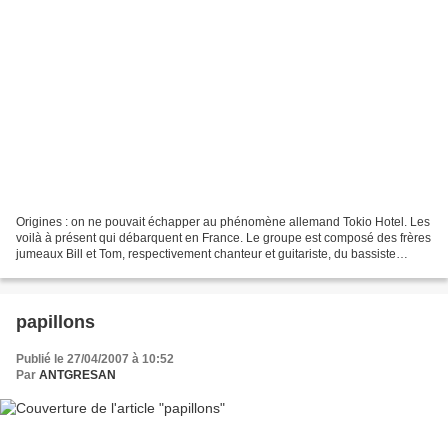
Origines : on ne pouvait échapper au phénomène allemand Tokio Hotel. Les
voilà à présent qui débarquent en France. Le groupe est composé des frères
jumeaux Bill et Tom, respectivement chanteur et guitariste, du bassiste
Georg et du batteur Gustav. Un...
papillons
Publié le 27/04/2007 à 10:52
Par
ANTGRESAN