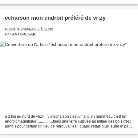
IL NE VOIT PAS ASSEZ BIEN ALORS IL SE PENCHE ,CELA DURE BIEN 5
MN ET APRES TOUT...
echarson mon endroit préféré de vrizy
Publié le 24/04/2007 à 11:49
Par
ANTGRESAN
à 2 km au nord de vrizy il y a echarson c'est un ancien hammeau c'est un
endroit magnifique .................tiens une terre cultivée au milieu des bois c'est
parfois pour certain un lieu de retrouvailles ( quand j'etais plus jeune et pas
mariée c'etait...