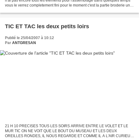
n'ai pas encore tous les élements pour l'assemblage dans quelques temps
vous le verrez completement fini pour le moment c'est la partie broderie un
modèle de chez oupppppppppps...
TIC ET TAC les deux petits loirs
Publié le 25/04/2007 à 10:12
Par
ANTGRESAN
21 H 10 PRECISES TOUS LES SOIRS ARRIVE ENTRE LE VOLET ET LE
MUR TIC ON NE VOIT QUE LE BOUT DU MUSEAU ET LES DEUX
OREILLES RONDES, IL NOUS REGARDE ET COMME IL A L'AIR CURIEUX