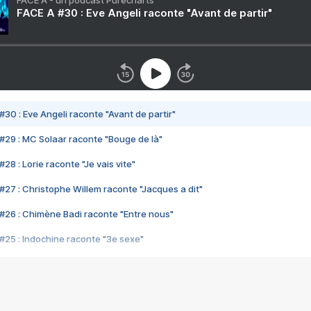
FACE A - un podcast Purecharts
FACE A #30 : Eve Angeli raconte "Avant de partir"
#30 : Eve Angeli raconte "Avant de partir"
#29 : MC Solaar raconte "Bouge de là"
28 : Lorie raconte "Je vais vite"
#27 : Christophe Willem raconte "Jacques a dit"
#26 : Chimène Badi raconte "Entre nous"
#25 : Indochine raconte "3e sexe"
#24 : Zaho raconte "C'est chelou"
#23 : Patrick Bruel raconte "Au café des délices"