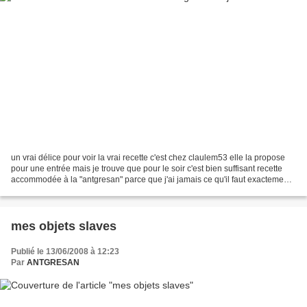
un vrai délice pour voir la vrai recette c'est chez claulem53 elle la propose
pour une entrée mais je trouve que pour le soir c'est bien suffisant recette
accommodée à la "antgresan" parce que j'ai jamais ce qu'il faut exactement
ingrédients pour 8 pers...
mes objets slaves
Publié le 13/06/2008 à 12:23
Par
ANTGRESAN