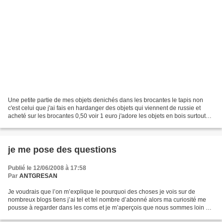
Une petite partie de mes objets denichés dans les brocantes le tapis non
c'est celui que j'ai fais en hardanger des objets qui viennent de russie et
acheté sur les brocantes 0,50 voir 1 euro j'adore les objets en bois surtout
des pays de l'est (une partie...
je me pose des questions
Publié le 12/06/2008 à 17:58
Par
ANTGRESAN
Je voudrais que l’on m’explique le pourquoi des choses je vois sur de
nombreux blogs tiens j’ai tel et tel nombre d’abonné alors ma curiosité me
pousse à regarder dans les coms et je m’aperçois que nous sommes loin du
nombre de coms par rapport aux abonnés...