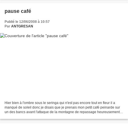
pause café
Publié le 12/06/2008 à 10:57
Par
ANTGRESAN
Hier bien à l'ombre sous le seringa qui n'est pas encore tout en fleur il a
manqué de soleil donc je disais que je prenais mon petit café peinarde sur
un des bancs avant l'attaque de la montagne de repassage heureusement
que j'ai une super centrale vapeur...