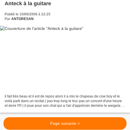
Anteck à la guitare
Publié le 10/06/2008 à 22:25
Par
ANTGRESAN
il fait très beau et il est de repos alors il a mis le chapeau de cow boy et le
voilà parti dans un recital ( pas trop long le truc pas un concert d'une heure
et demi !!!!! ) il joue pour son chat qui a l'air d'apprécier derrière le weigela en
fleur le...
Page suivante >