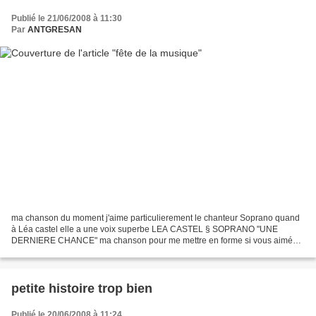
Publié le 21/06/2008 à 11:30
Par
ANTGRESAN
ma chanson du moment j'aime particulierement le chanteur Soprano quand
à Léa castel elle a une voix superbe LEA CASTEL § SOPRANO "UNE
DERNIERE CHANCE" ma chanson pour me mettre en forme si vous aimé
les chansons avec guitares electriques qui petent et...
petite histoire trop bien
Publié le 20/06/2008 à 11:24