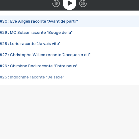
#30 : Eve Angeli raconte "Avant de partir"
#29 : MC Solaar raconte "Bouge de là"
28 : Lorie raconte "Je vais vite"
#27 : Christophe Willem raconte "Jacques a dit"
#26 : Chimène Badi raconte "Entre nous"
#25 : Indochine raconte "3e sexe"
#24 : Zaho raconte "C'est chelou"
#23 : Patrick Bruel raconte "Au café des délices"
#22 : Kyo raconte "Le chemin"
#21 : Nolwenn Leroy raconte "Cassé"
#20 : Patrick Hernandez raconte "Born to be alive"