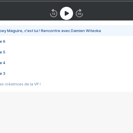
bey Maguire, c'est lui ! Rencontre avec Damien Witecka
e 6
e 5
e 4
e 3
s créatrices de la VF !
e 2
e 1
e Mektoub My Love arrive enfin ! Rencontre avec Shaïn Boumedine et Sal
i : après Toni en famille