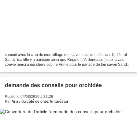
samedi avec le club de mon village nous avons fait une séance d'art floral
Sandy 'ma fille y a participé ainsi que Réjane ( l'Ardennaise ) que j'avais
convié merci à ma chère copine Annie pour le partage de ton savoir Sandy a
realisé une superbe petite...
demande des conseils pour orchidée
Publié le 04/08/2010 à 21:26
Par
Vrizy du côté de chez Antgrésan