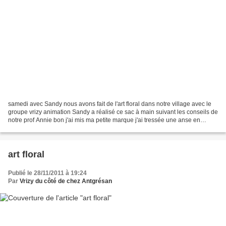
samedi avec Sandy nous avons fait de l'art floral dans notre village avec le
groupe vrizy animation Sandy a réalisé ce sac à main suivant les conseils de
notre prof Annie bon j'ai mis ma petite marque j'ai tressée une anse en
moelle de rotin Quand à moi...
art floral
Publié le 28/11/2011 à 19:24
Par
Vrizy du côté de chez Antgrésan