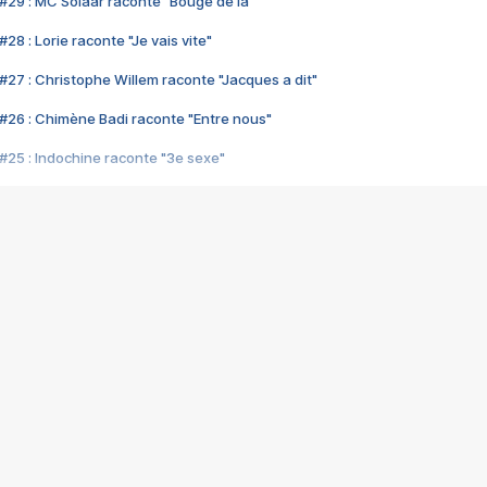
#29 : MC Solaar raconte "Bouge de là"
28 : Lorie raconte "Je vais vite"
#27 : Christophe Willem raconte "Jacques a dit"
#26 : Chimène Badi raconte "Entre nous"
#25 : Indochine raconte "3e sexe"
#24 : Zaho raconte "C'est chelou"
#23 : Patrick Bruel raconte "Au café des délices"
#22 : Kyo raconte "Le chemin"
#21 : Nolwenn Leroy raconte "Cassé"
#20 : Patrick Hernandez raconte "Born to be alive"
#19 : Lorie raconte "Près de moi"
#18 : Michael Jones raconte "A nos actes manqués" (avec Jean-Jacque
#17 : Khaled raconte "Aïcha"