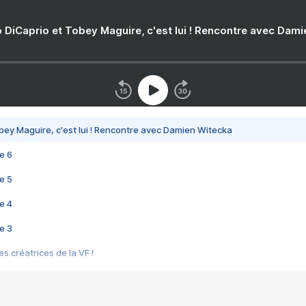
 DiCaprio et Tobey Maguire, c'est lui ! Rencontre avec Dam
bey Maguire, c'est lui ! Rencontre avec Damien Witecka
e 6
e 5
e 4
e 3
s créatrices de la VF !
e 2
e 1