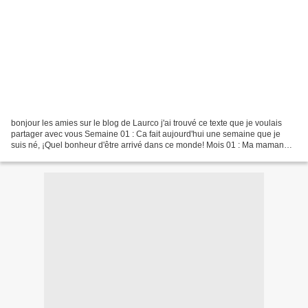
bonjour les amies sur le blog de Laurco j'ai trouvé ce texte que je voulais
partager avec vous Semaine 01 : Ca fait aujourd'hui une semaine que je
suis né, ¡Quel bonheur d'être arrivé dans ce monde! Mois 01 : Ma maman
s'occupe très bien de moi. C'est...