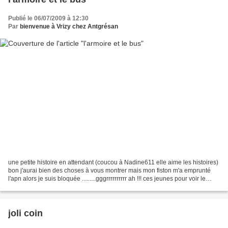
Publié le 06/07/2009 à 12:30
Par
bienvenue à Vrizy chez Antgrésan
une petite histoire en attendant (coucou à Nadine611 elle aime les histoires)
bon j'aurai bien des choses à vous montrer mais mon fiston m'a emprunté
l'apn alors je suis bloquée .........gggrrrrrrrrrr ah !!! ces jeunes pour voir le
retour des choses il...
joli coin