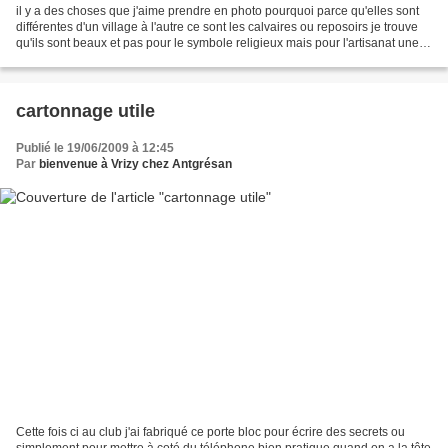
il y a des choses que j'aime prendre en photo pourquoi parce qu'elles sont
différentes d'un village à l'autre ce sont les calvaires ou reposoirs je trouve
qu'ils sont beaux et pas pour le symbole religieux mais pour l'artisanat une
question pourquoi sont...
cartonnage utile
Publié le 19/06/2009 à 12:45
Par
bienvenue à Vrizy chez Antgrésan
Cette fois ci au club j'ai fabriqué ce porte bloc pour écrire des secrets ou
simplement pour mettre à coté du téléphone bien pratique quand on a la tête