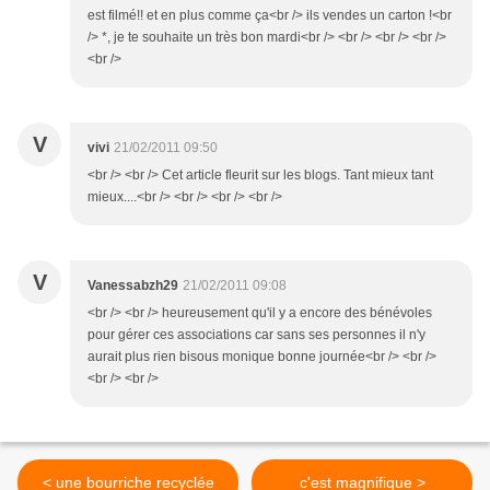
est filmé!! et en plus comme ça<br /> ils vendes un carton !<br
/> *, je te souhaite un très bon mardi<br /> <br /> <br /> <br />
<br />
V
vivi
21/02/2011 09:50
<br /> <br /> Cet article fleurit sur les blogs. Tant mieux tant
mieux....<br /> <br /> <br /> <br />
V
Vanessabzh29
21/02/2011 09:08
<br /> <br /> heureusement qu'il y a encore des bénévoles
pour gérer ces associations car sans ses personnes il n'y
aurait plus rien bisous monique bonne journée<br /> <br />
<br /> <br />
< une bourriche recyclée
c'est magnifique >