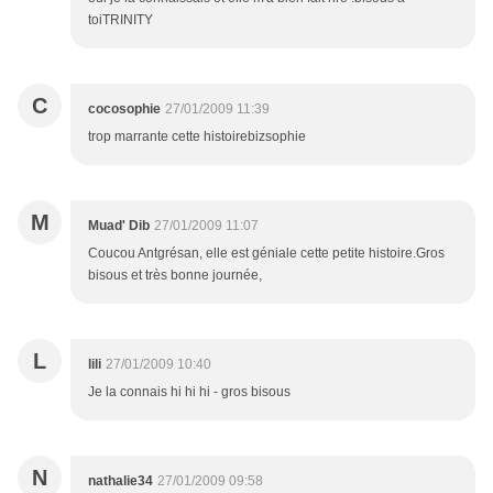
toiTRINITY
C
cocosophie
27/01/2009 11:39
trop marrante cette histoirebizsophie
M
Muad' Dib
27/01/2009 11:07
Coucou Antgrésan, elle est géniale cette petite histoire.Gros
bisous et très bonne journée,
L
lili
27/01/2009 10:40
Je la connais hi hi hi - gros bisous
N
nathalie34
27/01/2009 09:58