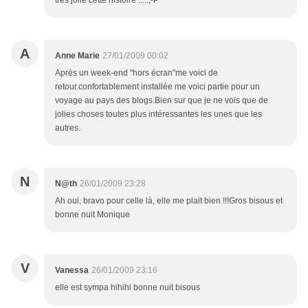
tres jolie cette histoire .....;-P
A
Anne Marie
27/01/2009 00:02
Après un week-end "hors écran"me voici de
retour.confortablement installée me voici partie pour un
voyage au pays des blogs.Bien sur que je ne vois que de
jolies choses toutes plus intéressantes les unes que les
autres.
N
N@th
26/01/2009 23:28
Ah oui, bravo pour celle là, elle me plait bien !!!Gros bisous et
bonne nuit Monique
V
Vanessa
26/01/2009 23:16
elle est sympa hihihi bonne nuit bisous