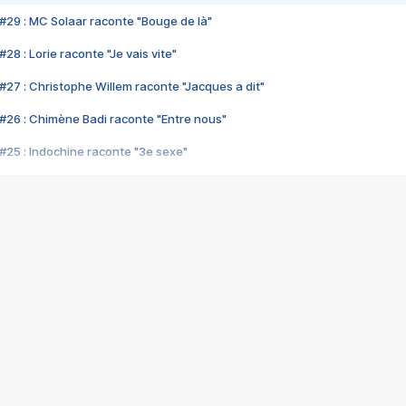
#29 : MC Solaar raconte "Bouge de là"
28 : Lorie raconte "Je vais vite"
#27 : Christophe Willem raconte "Jacques a dit"
#26 : Chimène Badi raconte "Entre nous"
#25 : Indochine raconte "3e sexe"
#24 : Zaho raconte "C'est chelou"
#23 : Patrick Bruel raconte "Au café des délices"
#22 : Kyo raconte "Le chemin"
#21 : Nolwenn Leroy raconte "Cassé"
#20 : Patrick Hernandez raconte "Born to be alive"
#19 : Lorie raconte "Près de moi"
#18 : Michael Jones raconte "A nos actes manqués" (avec Jean-Jacque