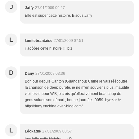
J
Jaffy
27/01/2009 09:27
Elle est super cette histoire. Bisous Jaffy
L
lamitebrantaise
27/01/2009 07:51
j 'adôôre cette histoire !!!! biz
D
Dany
27/01/2009 03:36
Bonjour depuis Canton (Guangzhou) Chine,je vais réécouter
la chanson de deep purple, je ne m'en souviens plus, maudite
vieillesse.pour W.B je crois qu'effectivement beaucoup de
gens salues son départ , bonne journée. :0059: bye<br />
http://dany.enchine.over-blog.com/
L
Léokadie
27/01/2009 00:57