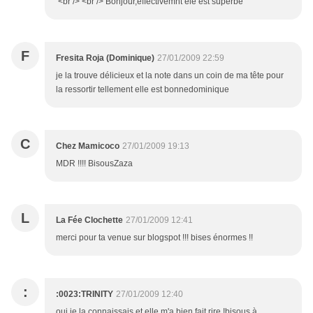
<br /> <br /> Bonjour,effectivemnt ele est superbe
F
Fresita Roja (Dominique)
27/01/2009 22:59
je la trouve délicieux et la note dans un coin de ma tête pour
la ressortir tellement elle est bonnedominique
C
Chez Mamicoco
27/01/2009 19:13
MDR !!!! BisousZaza
L
La Fée Clochette
27/01/2009 12:41
merci pour ta venue sur blogspot !!! bises énormes !!
:
:0023:TRINITY
27/01/2009 12:40
oui je la connaissais et elle m'a bien fait rire !bisous à