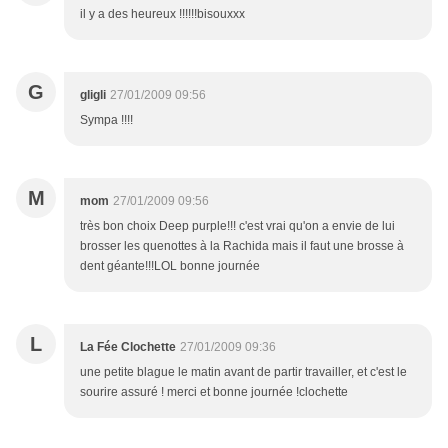
il y a des heureux !!!!!!bisouxxx
G
gligli
27/01/2009 09:56
Sympa !!!!
M
mom
27/01/2009 09:56
très bon choix Deep purple!!! c'est vrai qu'on a envie de lui
brosser les quenottes à la Rachida mais il faut une brosse à
dent géante!!!LOL bonne journée
L
La Fée Clochette
27/01/2009 09:36
une petite blague le matin avant de partir travailler, et c'est le
sourire assuré ! merci et bonne journée !clochette