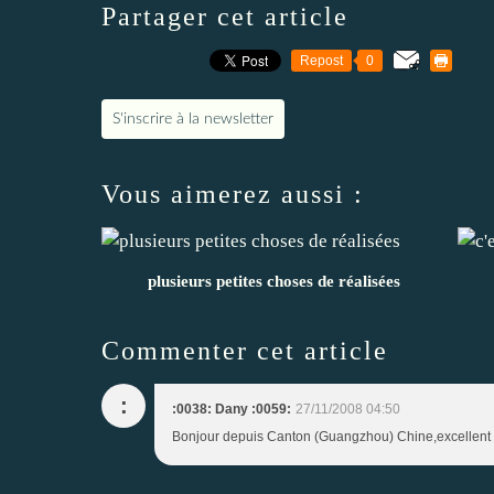
Partager cet article
Repost
0
S'inscrire à la newsletter
Vous aimerez aussi :
plusieurs petites choses de réalisées
Commenter cet article
:
:0038: Dany :0059:
27/11/2008 04:50
Bonjour depuis Canton (Guangzhou) Chine,excellent le