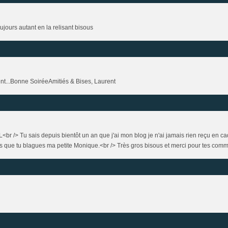
oujours autant en la relisant bisous
ent...Bonne SoiréeAmitiés & Bises, Laurent
br /> Tu sais depuis bientôt un an que j'ai mon blog je n'ai jamais rien reçu en c
is que tu blagues ma petite Monique.<br /> Très gros bisous et merci pour tes comme