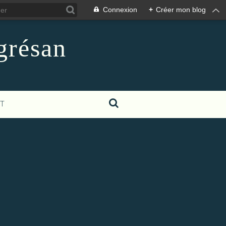
Connexion
+
Créer mon blog
grésan
T