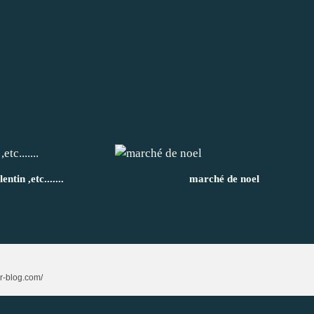
entin ,etc.......
marché de noel
er-blog.com/