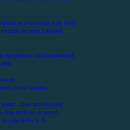
blanc et une barbe. Il se rend
 en train de prier. Le punk
ue tes prières s'accomplissent,
nelle.
épond:
tes ça par l'arrière.
soeur... puis tout de suite
le drap et dit en ricanant :
Je suis le Punk !!!