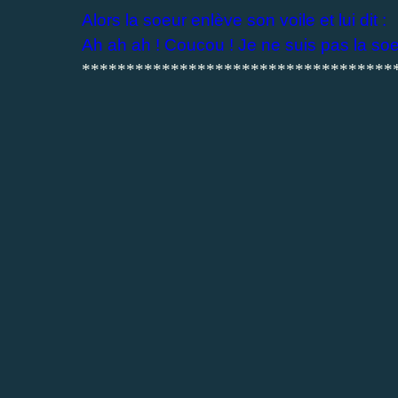
Alors la soeur enlève son voile et lui dit :
Ah ah ah ! Coucou ! Je ne suis pas la soeur
***********************************