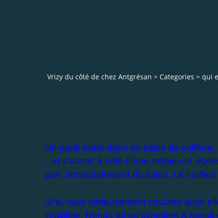
Vrizy du côté de chez Antgrésan
>
Categories
>
qui e
Un punk entre dans un salon de coiffure..
...et s'assoit à côté d'une religieuse. Aprè
part immédiatement du salon. Le coiffeur 
Si tu veux sérieusement coucher avec el
infaillible. Rends-toi au cimetière à minuit