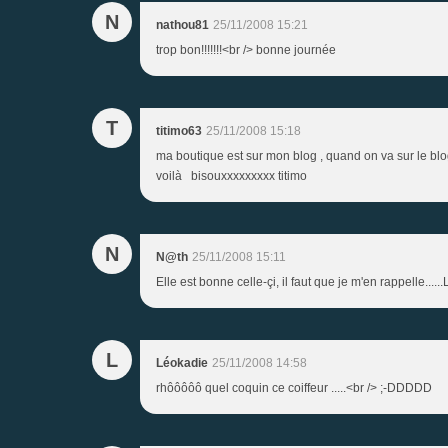
N
nathou81
25/11/2008 15:21
trop bon!!!!!!!<br /> bonne journée
T
titimo63
25/11/2008 15:18
ma boutique est sur mon blog , quand on va sur le blog
voilà bisouxxxxxxxxx titimo
N
N@th
25/11/2008 15:11
Elle est bonne celle-çi, il faut que je m'en rappelle..
L
Léokadie
25/11/2008 14:58
rhôôôôô quel coquin ce coiffeur .....<br /> ;-DDDDD