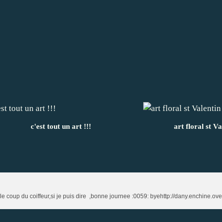
c'est tout un art !!!
art floral st Val
 coup du coiffeur,si je puis dire ,bonne journee :0059: byehttp://dany.enchine.ov