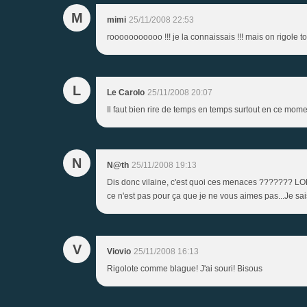
M
mimi
25/11/2008 22:53
rooooooooooo !!! je la connaissais !!! mais on rigole t
L
Le Carolo
25/11/2008 20:07
Il faut bien rire de temps en temps surtout en ce mom
N
N@th
25/11/2008 19:13
Dis donc vilaine, c'est quoi ces menaces ??????? LOL<
ce n'est pas pour ça que je ne vous aimes pas...Je sa
V
Viovio
25/11/2008 16:13
Rigolote comme blague! J'ai souri! Bisous