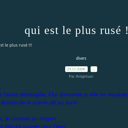
qui est le plus rusé 
st le plus rusé !!!
divers
25.11.2008
…
Par Antgrésan
.
s l'avoir dévisagée, il lui demande si elle ne voudrait
témoin de la scène, dit au punk :
le, je connais un moyen
 et fais-toi passer pour Dieu,