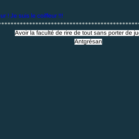
 ! Je suis le coiffeur !!!
*********************************************
Avoir la faculté de rire de tout sans porter de j
Antgrésan