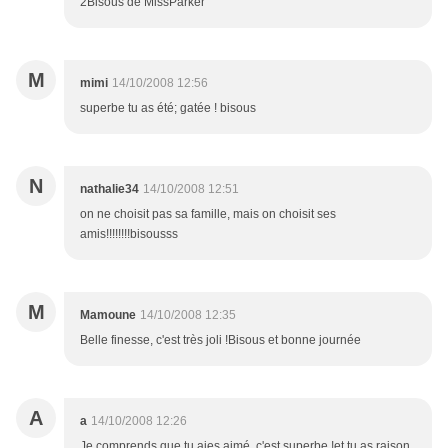
2Bisous de MissParker
M
mimi
14/10/2008 12:56
superbe tu as été; gatée ! bisous
N
nathalie34
14/10/2008 12:51
on ne choisit pas sa famille, mais on choisit ses
amis!!!!!!!!bisousss
M
Mamoune
14/10/2008 12:35
Belle finesse, c'est très joli !Bisous et bonne journée
A
a
14/10/2008 12:26
Je comprends que tu aies aimé, c'est superbe !et tu as raison,