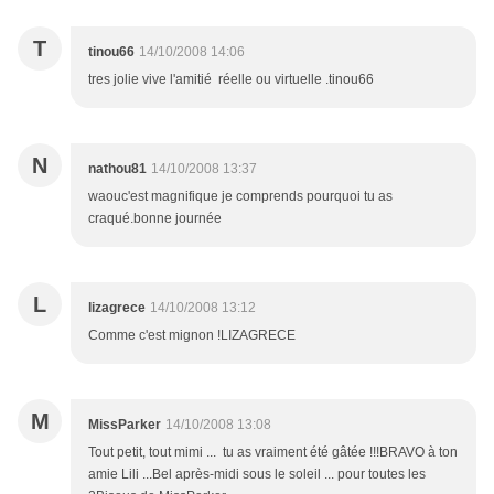
T
tinou66
14/10/2008 14:06
tres jolie vive l'amitié réelle ou virtuelle .tinou66
N
nathou81
14/10/2008 13:37
waouc'est magnifique je comprends pourquoi tu as
craqué.bonne journée
L
lizagrece
14/10/2008 13:12
Comme c'est mignon !LIZAGRECE
M
MissParker
14/10/2008 13:08
Tout petit, tout mimi ... tu as vraiment été gâtée !!!BRAVO à ton
amie Lili ...Bel après-midi sous le soleil ... pour toutes les