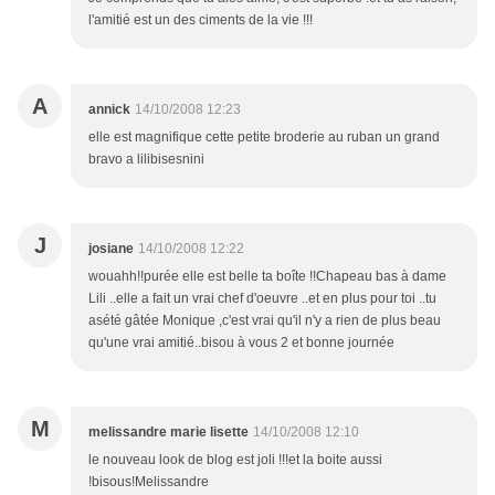
l'amitié est un des ciments de la vie !!!
A
annick
14/10/2008 12:23
elle est magnifique cette petite broderie au ruban un grand
bravo a lilibisesnini
J
josiane
14/10/2008 12:22
wouahh!!purée elle est belle ta boîte !!Chapeau bas à dame
Lili ..elle a fait un vrai chef d'oeuvre ..et en plus pour toi ..tu
asété gâtée Monique ,c'est vrai qu'il n'y a rien de plus beau
qu'une vrai amitié..bisou à vous 2 et bonne journée
M
melissandre marie lisette
14/10/2008 12:10
le nouveau look de blog est joli !!!et la boite aussi
!bisous!Melissandre