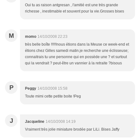
Oui tu as raison antgresan , l'amitié est une très grande
richesse , inestimable et souvent pour la vie.Grosses bises
M
momo
14/10/2008 22:23
très belle boîte !!!!!!nous étions dans la Meuse ce week-end et
étions chez Gilles samedi matin.je recherche une éclisseuse;
connaitrais tu une personne qui en possède une ? et surtout
qui la vendrait ? peut-être un vannier à la retraite ?bisous
P
Peggy
14/10/2008 15:58
Toute mimi cette petite boite !Peg
J
Jacqueline
14/10/2008 14:19
Vraiment très jolie miniature brodée par LiLi. Bises Jaffy