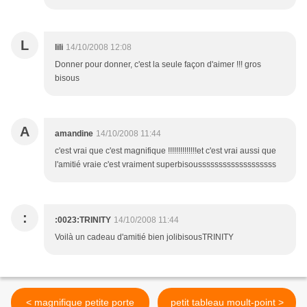
L
lili
14/10/2008 12:08
Donner pour donner, c'est la seule façon d'aimer !!! gros
bisous
A
amandine
14/10/2008 11:44
c'est vrai que c'est magnifique !!!!!!!!!!!!!!et c'est vrai aussi que
l'amitié vraie c'est vraiment superbisousssssssssssssssssss
:
:0023:TRINITY
14/10/2008 11:44
Voilà un cadeau d'amitié bien jolibisousTRINITY
< magnifique petite porte
petit tableau moult-point >