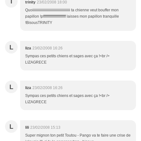
T
trinity
23/02/2008 18:00
Quoiiiiiiiiiiiiiiiiiiiiiiiiiiiiiiiiiiiiiiii ta chienne veut bouffer mon
papillon !pffffffffffffffffffffffff laisses mon papillon tranquille
!BisousTRINITY
L
liza
23/02/2008 16:26
Sympas ces petits chiens et sages avec ça !<br />
LIZAGRECE
L
liza
23/02/2008 16:26
Sympas ces petits chiens et sages avec ça !<br />
LIZAGRECE
L
lili
23/02/2008 15:13
Super mignon ton petit Toutou - Pango va te faire une crise de