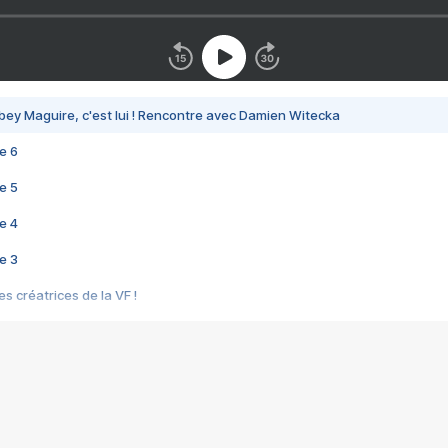
bey Maguire, c'est lui ! Rencontre avec Damien Witecka
e 6
e 5
e 4
e 3
s créatrices de la VF !
e 2
e 1
e Mektoub My Love arrive enfin ! Rencontre avec Shaïn Boumedine et Sal
i : après Toni en famille