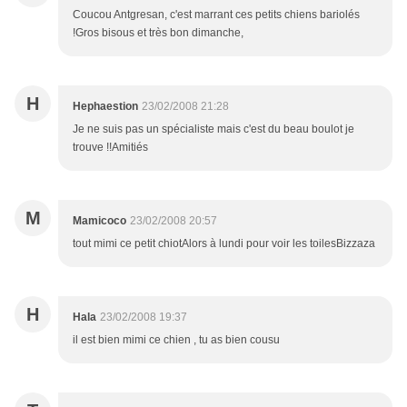
Coucou Antgresan, c'est marrant ces petits chiens bariolés
!Gros bisous et très bon dimanche,
H
Hephaestion
23/02/2008 21:28
Je ne suis pas un spécialiste mais c'est du beau boulot je
trouve !!Amitiés
M
Mamicoco
23/02/2008 20:57
tout mimi ce petit chiotAlors à lundi pour voir les toilesBizzaza
H
Hala
23/02/2008 19:37
il est bien mimi ce chien , tu as bien cousu