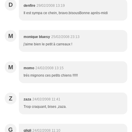
D
denfire
29/02/2008 13:19
Il est sympa ce chein, bravo.bisousBonne après-midi
M
monique bluesy
25/02/2008 23:13
j'aime bien le petit à carreaux !
M
momo
24/02/2008 13:15
trés mignons ces petits chiens !!!!!!
Z
zaza
24/02/2008 11:41
Trop craquant, bises ,zaza.
G
gligli
24/02/2008 11:10