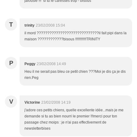
jalousie !!! si tu le caresses trop - bisous
T
trinity
23/02/2008 15:04
il mord ?????????????????????????????il fait pipi dans la
maison ????????????bisous !!!!!!!!!!!!TRINITY
P
Peggy
23/02/2008 14:49
Heu il ne serait pas bleu ce petit chien ???Moi je dis ça je dis
rien.Peg
V
Victorine
23/02/2008 14:19
j'adore ces petits chiens, quelle excellente idée...mais je me
demande si tu as bien nourri le premier !!!merci pour ton
passage chez moips : je n'ai pas effectivement de
newsletterbises