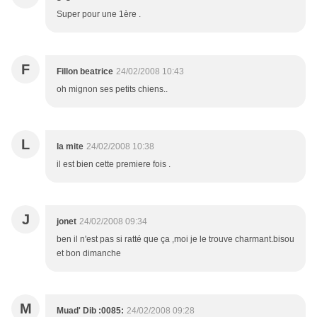
Super pour une 1ère .
F
Fillon beatrice
24/02/2008 10:43
oh mignon ses petits chiens..
L
la mite
24/02/2008 10:38
il est bien cette premiere fois .
J
jonet
24/02/2008 09:34
ben il n'est pas si ratté que ça ,moi je le trouve charmant.bisou
et bon dimanche
M
Muad' Dib :0085:
24/02/2008 09:28