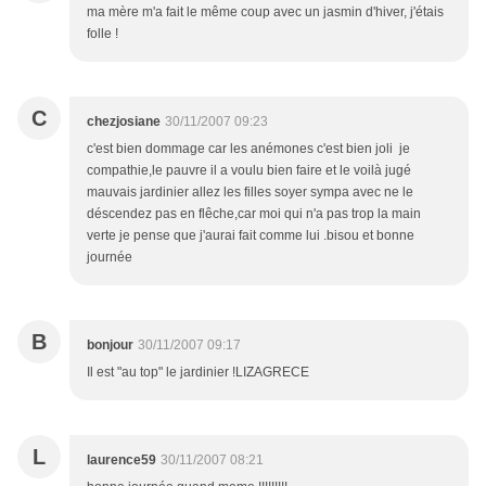
ma mère m'a fait le même coup avec un jasmin d'hiver, j'étais
folle !
C
chezjosiane
30/11/2007 09:23
c'est bien dommage car les anémones c'est bien joli je
compathie,le pauvre il a voulu bien faire et le voilà jugé
mauvais jardinier allez les filles soyer sympa avec ne le
déscendez pas en flêche,car moi qui n'a pas trop la main
verte je pense que j'aurai fait comme lui .bisou et bonne
journée
B
bonjour
30/11/2007 09:17
Il est "au top" le jardinier !LIZAGRECE
L
laurence59
30/11/2007 08:21