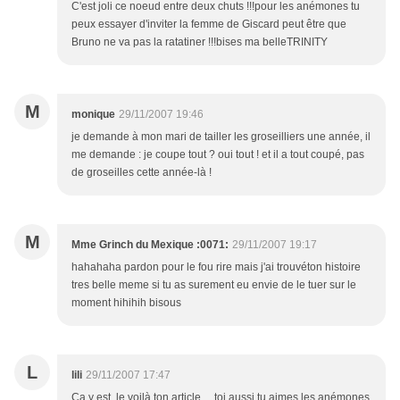
C'est joli ce noeud entre deux chuts !!!pour les anémones tu
peux essayer d'inviter la femme de Giscard peut être que
Bruno ne va pas la ratatiner !!!bises ma belleTRINITY
M
monique
29/11/2007 19:46
je demande à mon mari de tailler les groseilliers une année, il
me demande : je coupe tout ? oui tout ! et il a tout coupé, pas
de groseilles cette année-là !
M
Mme Grinch du Mexique :0071:
29/11/2007 19:17
hahahaha pardon pour le fou rire mais j'ai trouvéton histoire
tres belle meme si tu as surement eu envie de le tuer sur le
moment hihihih bisous
L
lili
29/11/2007 17:47
Ca y est, le voilà ton article ... toi aussi tu aimes les anémones