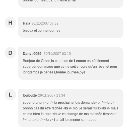
bonne journée quand meme !!!!!!!!!
H
Hala
30/11/2007 07:32
bisoux et bonne journee
D
Dany :0059:
30/11/2007 03:15
Bonjour de Chine,la chanson de Lennon est réellement
superbe, dommage que ce ne soit encore qu'un rêve, et pour
longtemps je penses,bonne journée,bye
L
louloutte
29/11/2007 23:34
super brunon <br /> la prochaine fois demande<br /> <br />
ohhhh t as du etre fachée <br /> moi je serais furax<br /> mais
ca ma bien fait rire <br /> ca change de ma matinée tiens<br
/> haha<br /> <br /> j ai fait les meme sur nappe