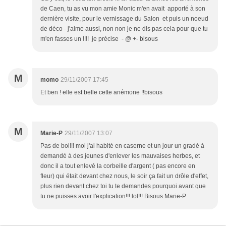
de Caen, tu as vu mon amie Monic m'en avait apporté à son
dernière visite, pour le vernissage du Salon et puis un noeud
de déco - j'aime aussi, non non je ne dis pas cela pour que tu
m'en fasses un !!!! je précise - @ +- bisous
M
momo
29/11/2007 17:45
Et ben ! elle est belle cette anémone !!bisous
M
Marie-P
29/11/2007 13:07
Pas de bol!!! moi j'ai habité en caserne et un jour un gradé à
demandé à des jeunes d'enlever les mauvaises herbes, et
donc il a tout enlevé la corbeille d'argent ( pas encore en
fleur) qui était devant chez nous, le soir ça fait un drôle d'effet,
plus rien devant chez toi tu te demandes pourquoi avant que
tu ne puisses avoir l'explication!!! lol!!! Bisous.Marie-P