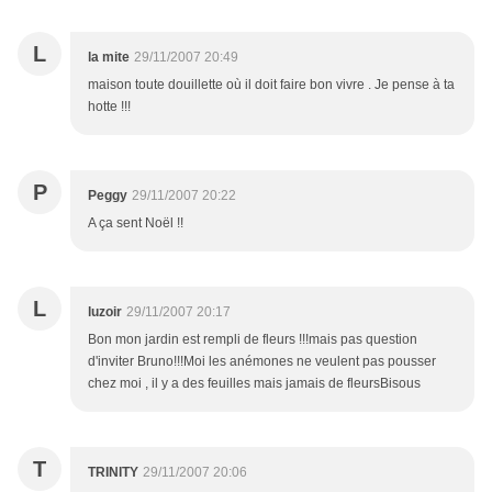
L
la mite
29/11/2007 20:49
maison toute douillette où il doit faire bon vivre . Je pense à ta
hotte !!!
P
Peggy
29/11/2007 20:22
A ça sent Noël !!
L
luzoir
29/11/2007 20:17
Bon mon jardin est rempli de fleurs !!!mais pas question
d'inviter Bruno!!!Moi les anémones ne veulent pas pousser
chez moi , il y a des feuilles mais jamais de fleursBisous
T
TRINITY
29/11/2007 20:06