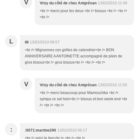
V
Vrizy du côté de chez Antgrésan
13/02/2010 11:49
<br /> merci pour les deux <br /> bisous <br /> <br />
<br />
L
lili
13/02/2010 08:57
<br /> Mignonnes ces grilles de calendrier<br /> BON
ANNIVERSAIRE A ANTOINETTE accompagné de plein de
gros bisous<br /> gros bisous<br /> <br /> <br />
V
Vrizy du côté de chez Antgrésan
13/02/2010 11:50
<br /> merci beaucoup pour Mamouchka <br />
sympa ce sal hein<br /> bisous et bon week end <br
/> <br /> <br />
:
:0071:martine290
13/02/2010 06:17
<br /> voici le lien<br /> <br /> <br />