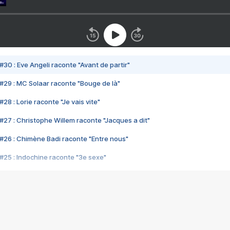
#30 : Eve Angeli raconte "Avant de partir"
#29 : MC Solaar raconte "Bouge de là"
28 : Lorie raconte "Je vais vite"
#27 : Christophe Willem raconte "Jacques a dit"
#26 : Chimène Badi raconte "Entre nous"
#25 : Indochine raconte "3e sexe"
#24 : Zaho raconte "C'est chelou"
#23 : Patrick Bruel raconte "Au café des délices"
#22 : Kyo raconte "Le chemin"