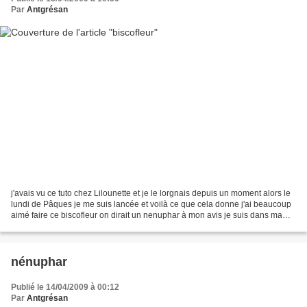
Par
Antgrésan
j'avais vu ce tuto chez Lilounette et je le lorgnais depuis un moment alors le
lundi de Pâques je me suis lancée et voilà ce que cela donne j'ai beaucoup
aimé faire ce biscofleur on dirait un nenuphar à mon avis je suis dans ma
periode fleur libre toile...
nénuphar
Publié le 14/04/2009 à 00:12
Par
Antgrésan