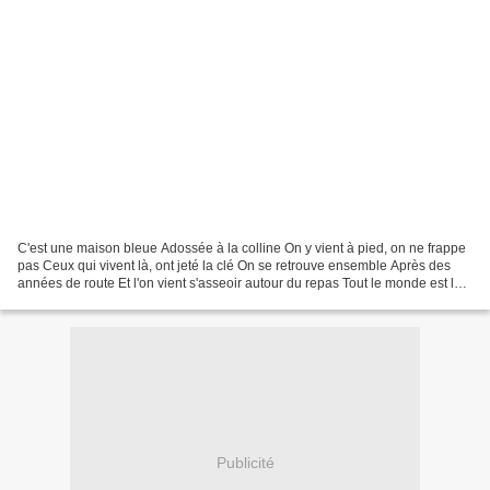
C'est une maison bleue Adossée à la colline On y vient à pied, on ne frappe
pas Ceux qui vivent là, ont jeté la clé On se retrouve ensemble Après des
années de route Et l'on vient s'asseoir autour du repas Tout le monde est là,
à cinq heures du soir quandSan...
Publicité