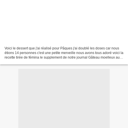
Voici le dessert que j'ai réalisé pour Pâques j'ai doublé les doses car nous
étions 14 personnes c'est une petite merveille nous avons tous adoré voici la
recette tirée de fémina le supplement de notre journal Gâteau moelleux aux
spéculoos Pour 4 à 6...