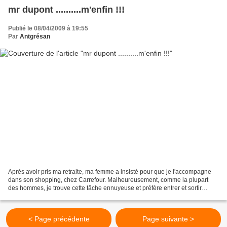
mr dupont ..........m'enfin !!!
Publié le 08/04/2009 à 19:55
Par
Antgrésan
Après avoir pris ma retraite, ma femme a insisté pour que je l'accompagne
dans son shopping, chez Carrefour. Malheureusement, comme la plupart
des hommes, je trouve cette tâche ennuyeuse et préfère entrer et sortir
rapidement. Hélas, ma femme est comme...
< Page précédente
Page suivante >