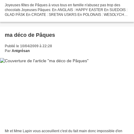
Joyeuses fêtes de Pâques à vous tous en famille n'abusez pas trop des
chocolats Joyeuses Pâques: En ANGLAIS : HAPPY EASTER En SUEDOIS :
GLAD PÄSK En CROATE : SRETAN USKRS En POLONAIS : WESOLYCH
SWIAT En PORTUGAIS : PASCOA FELIZ En ALLEMAND : FROHE
OSTERN...
ma déco de Pâques
Publié le 10/04/2009 à 22:28
Par
Antgrésan
Mr et Mme Lapin vous acceuillent c'est du fait main donc impossible d'en