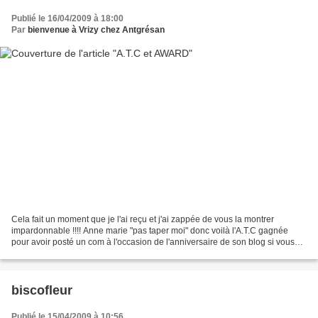
Publié le 16/04/2009 à 18:00
Par
bienvenue à Vrizy chez Antgrésan
Cela fait un moment que je l'ai reçu et j'ai zappée de vous la montrer
impardonnable !!!! Anne marie "pas taper moi" donc voilà l'A.T.C gagnée
pour avoir posté un com à l'occasion de l'anniversaire de son blog si vous
voulez une explication voici le blog...
biscofleur
Publié le 15/04/2009 à 10:56