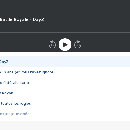
 Battle Royale - DayZ
 DayZ
 a 13 ans (et vous l'avez ignoré)
e (littéralement)
im Rayan
 toutes les règles
s les jeux vidéo
us choquant de Rockstar ? - Le scandale BULLY